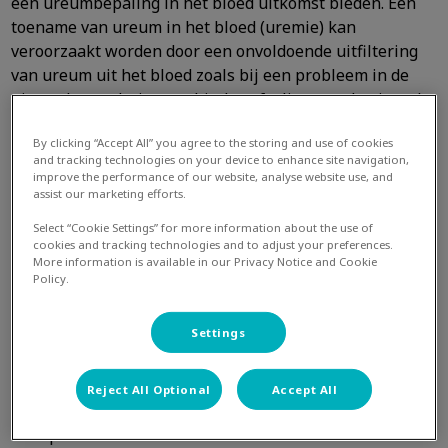
een ureumbepaling in het bloed uitkomst bieden. Een
toename van ureum in het bloed (uremie) kan
veroorzaakt worden door een onvoldoende uitfiltering
van ureum uit het bloed zoals bij een probleem in de
nieren (veroudering, verbindweefseling van de nieren)
of een probleem in de afvoerende urinewegen
By clicking “Accept All” you agree to the storing and use of cookies
(niersteen of tumor) dan wel door een te groot aanbod
and tracking technologies on your device to enhance site navigation,
bij verhoogde eiwitafbraak. Bij het vermoeden van een
improve the performance of our website, analyse website use, and
leverprobleem wordt meestal gekeken naar een groepje
assist our marketing efforts.
enzymen dat onder andere veel in de levercellen
Select “Cookie Settings” for more information about the use of
voorkomen en die dus bij een leverbeschadiging vrij
cookies and tracking technologies and to adjust your preferences.
More information is available in our Privacy Notice and Cookie
kunnen komen in het bloed. Pas als de enzymwaarden
Policy.
flink verhoogd zijn wordt hier, net als bij de
spierenzymwaarden, betekenis aan gehecht. (Dit in
Settings
tegenstelling tot waarden, zoals bijvoorbeeld het
bloedsuikergehalte, die het lichaam constant probeert
te houden). Ook een verhoogde waarde van de
Reject All Optional
Accept All
galkleurstof bilirubine kan wijzen op een
leverprobleem.