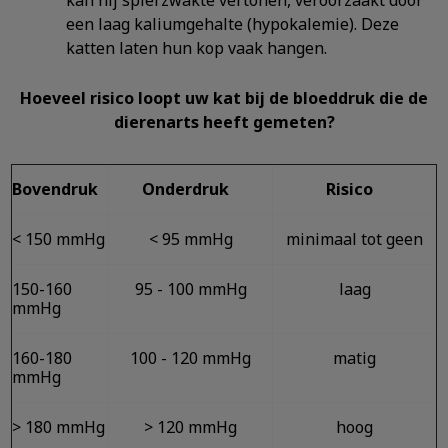
kan hij spierzwakte vertonen, veroorzaakt door
een laag kaliumgehalte (hypokalemie). Deze
katten laten hun kop vaak hangen.
Hoeveel risico loopt uw kat bij de bloeddruk die de
dierenarts heeft gemeten?
Bovendruk
Onderdruk
Risico
< 150 mmHg
< 95 mmHg
minimaal tot geen
150-160
95 - 100 mmHg
laag
mmHg
160-180
100 - 120 mmHg
matig
mmHg
> 180 mmHg
> 120 mmHg
hoog