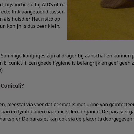
 bijvoorbeeld bij AIDS of na
irecte link aangetoond tussen
als huisdier. Het risico op
n konijn is dus zeer klein.
. Sommige konijntjes zijn al drager bij aanschaf en kunnen p
 E. cuniculi. Een goede hygiëne is belangrijk en geef geen
n)
Cuniculi?
, meestal via voer dat besmet is met urine van geïnfectee
baan en lymfebanen naar meerdere organen. De parasiet gaa
hartspier. De parasiet kan ook via de placenta doorgegeven w