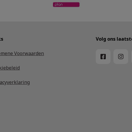
ks
Volg ons laats
emene Voorwaarden
kiebeleid
vacyverklaring