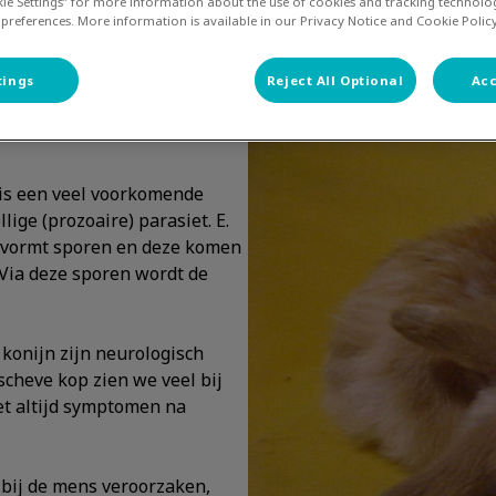
kie Settings” for more information about the use of cookies and tracking technolo
Encephalitozoön cuniculi
 preferences. More information is available in our Privacy Notice and Cookie Policy
tings
Reject All Optional
Acc
t is een veel voorkomende
llige (prozoaire) parasiet. E.
et vormt sporen en deze komen
 Via deze sporen wordt de
 konijn zijn neurologisch
heve kop zien we veel bij
iet altijd symptomen na
e bij de mens veroorzaken,