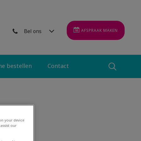
Bel ons
AFSPRAAK MAKEN
ne bestellen
Contact
Zoek
Zoek
 on your device
assist our