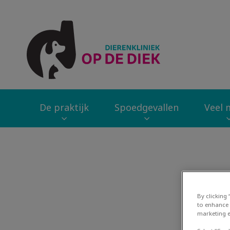
Homepage Dierenk
De praktijk
Spoedgevallen
Veel m
Zoek
By clicking
to enhance 
marketing e