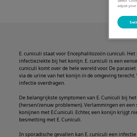
Select “Coo
adjust your
Set
E. cuniculi staat voor Encephalitozoön cuniculi. He
infectieziekte bij het konijn. E. cuniculi is een eence
cuniculi komt over de hele wereld voor. De parasi
via de urine van het konijn in de omgeving terecht.
infectie overdragen.
De belangrijkste symptomen van E. Cuniculi bij het
(hersen/zenuw problemen). Verlammingen en een sc
konijnen met E.Cuniculi. Echter, een konijn krijgt n
besmetting met E. Cuniculi.
In sporadische gevallen kan E. cuniculi een infecti