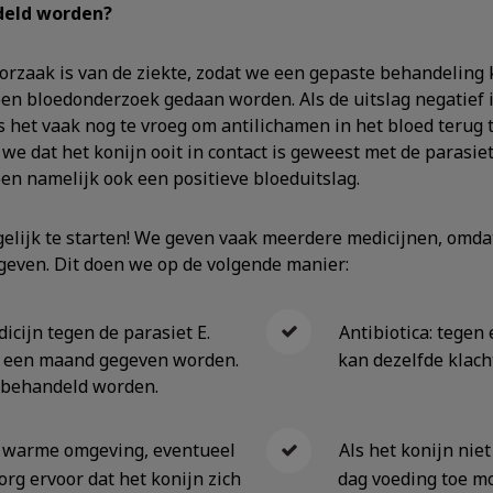
ndeld worden?
orzaak is van de ziekte, zodat we een gepaste behandeling k
 een bloedonderzoek gedaan worden. Als de uitslag negatief
is het vaak nog te vroeg om antilichamen in het bloed terug t
n we dat het konijn ooit in contact is geweest met de parasi
en namelijk ook een positieve bloeduitslag.
gelijk te starten! We geven vaak meerdere medicijnen, omda
geven. Dit doen we op de volgende manier:
icijn tegen de parasiet E.
Antibiotica: tegen
l een maand gegeven worden.
kan dezelfde klacht
 behandeld worden.
e warme omgeving, eventueel
Als het konijn nie
rg ervoor dat het konijn zich
dag voeding toe mo