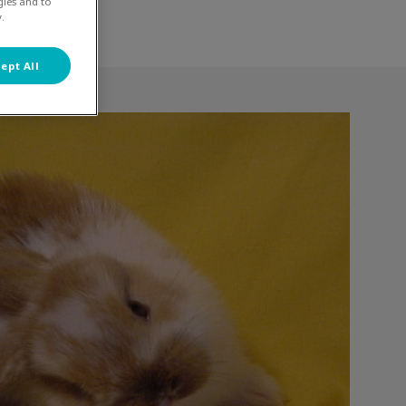
gies and to
.
ept All