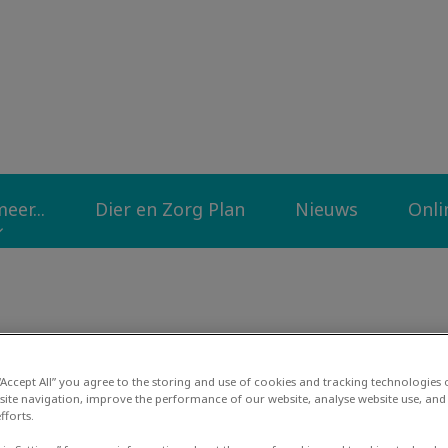
liniek Op de Diek
eer...
Dier en Zorg Plan
Nieuws
Onli
E. Cuniculi
 “Accept All” you agree to the storing and use of cookies and tracking technologies
site navigation, improve the performance of our website, analyse website use, and 
fforts.