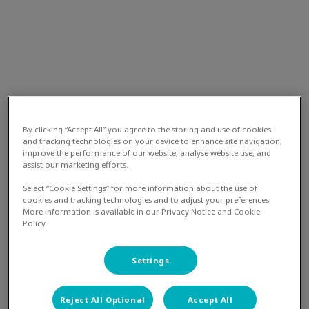
By clicking “Accept All” you agree to the storing and use of cookies
and tracking technologies on your device to enhance site navigation,
De afgelopen maand hebben wij tientallen honden
improve the performance of our website, analyse website use, and
behandeld aan een van de meest
assist our marketing efforts.
onderschatte problemen...
De
hotspot
!
Wij kunnen u
Select “Cookie Settings” for more information about the use of
niet genoeg waarschuwen voor deze enorm
cookies and tracking technologies and to adjust your preferences.
vervelende aandoening.
More information is available in our Privacy Notice and Cookie
Policy.
Settings
Wat is een hotspot?
Reject All Optional
Accept All