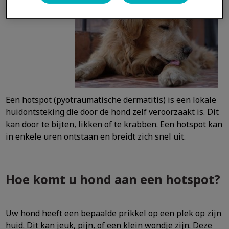
Een hotspot (pyotraumatische dermatitis) is een lokale
huidontsteking die door de hond zelf veroorzaakt is. Dit
kan door te bijten, likken of te krabben. Een hotspot kan
in enkele uren ontstaan en breidt zich snel uit.
Hoe komt u hond aan een hotspot?
Uw hond heeft een bepaalde prikkel op een plek op zijn
huid. Dit kan jeuk, pijn, of een klein wondje zijn. Deze