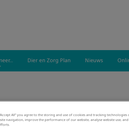
liniek Op de Diek
eer...
Dier en Zorg Plan
Nieuws
Onli
Patiënt van de maand
 “Accept All” you agree to the storing and use of cookies and tracking technologies
site navigation, improve the performance of our website, analyse website use, and 
fforts.