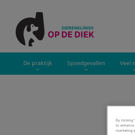
Homepage Dierenk
De praktijk
Spoedgevallen
Veel m
Zoek
By clicking
to enhance 
marketing e