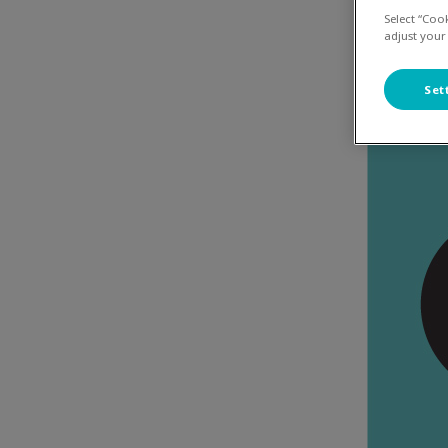
Select “Coo
adjust your
Set