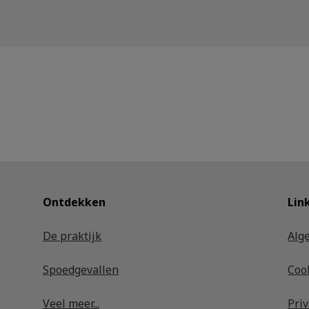
Ontdekken
Lin
De praktijk
Alg
Spoedgevallen
Coo
Veel meer...
Pri