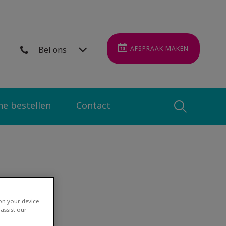
Bel ons
AFSPRAAK MAKEN
ne bestellen
Contact
Zoek
Zoek
 on your device
assist our