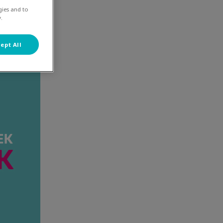
gies and to
.
ept All