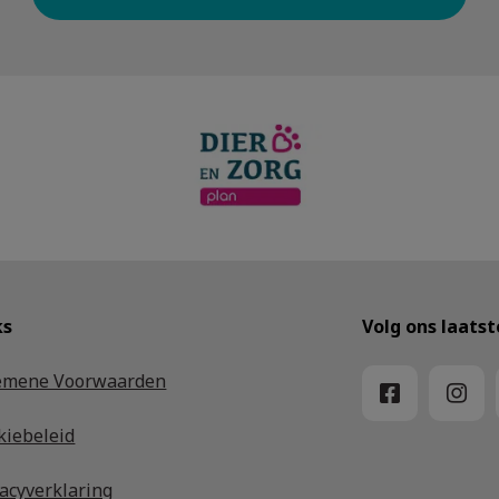
ks
Volg ons laats
emene Voorwaarden
kiebeleid
vacyverklaring