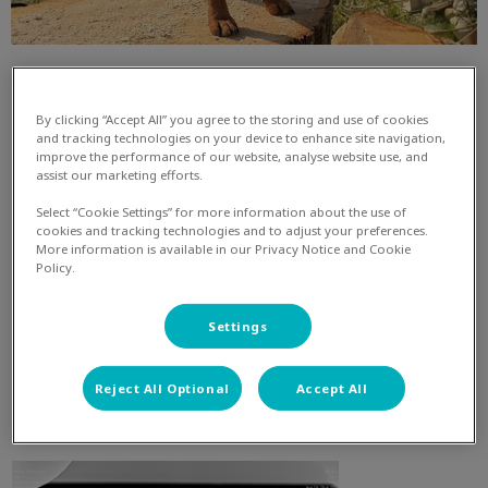
By clicking “Accept All” you agree to the storing and use of cookies
and tracking technologies on your device to enhance site navigation,
improve the performance of our website, analyse website use, and
assist our marketing efforts.
Select “Cookie Settings” for more information about the use of
Op een maandagochtend namen we met spoed contact
cookies and tracking technologies and to adjust your preferences.
More information is available in our Privacy Notice and Cookie
op met de dierenarts. Tyson, onze Jack Russel houdt van
Policy.
stenen. Bijna iedere week is het ritueel dat hij overgeeft
en de stenen uitbraakt. Deze maandag was het alleen
Settings
een beetje anders. Hij bleef maar braken, kiepte om en
viel weg. We kregen geen contact meer met hem en
hebben meteen gebeld. We konden vrijwel meteen
Reject All Optional
Accept All
terecht in Sittard.