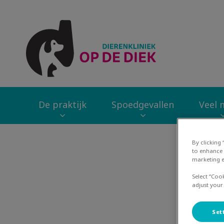
Homepage Dierenk
De praktijk
Spoedgevallen
Veel m
Zoek
By clicking
to enhance 
marketing e
Select “Coo
Fe
adjust your
Set