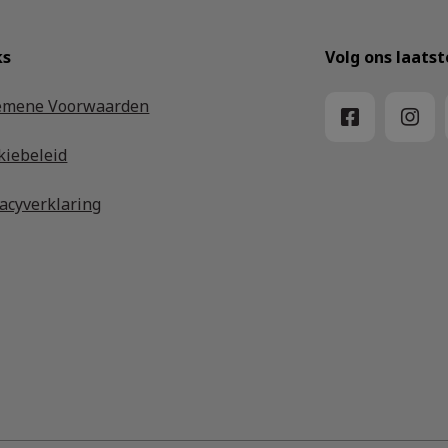
ks
Volg ons laats
emene Voorwaarden
kiebeleid
vacyverklaring