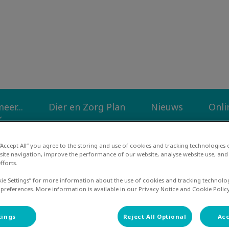
liniek Op de Diek
eer...
Dier en Zorg Plan
Nieuws
Onli
 “Accept All” you agree to the storing and use of cookies and tracking technologies
site navigation, improve the performance of our website, analyse website use, and 
fforts.
kie Settings” for more information about the use of cookies and tracking technolo
bruari, maand van het geb
 preferences. More information is available in our Privacy Notice and Cookie Policy
tings
Reject All Optional
Acc