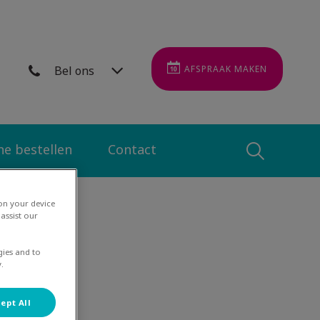
Bel ons
AFSPRAAK MAKEN
ne bestellen
Contact
Zoek
 on your device
Zoek
assist our
gies and to
it!
.
ept All