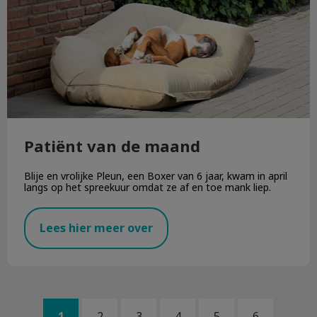
Patiënt van de maand
Blije en vrolijke Pleun, een Boxer van 6 jaar, kwam in april
langs op het spreekuur omdat ze af en toe mank liep.
Lees hier meer over
1
2
3
4
5
6