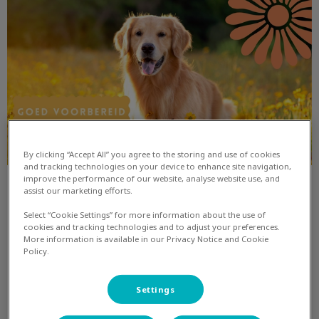
By clicking “Accept All” you agree to the storing and use of cookies
and tracking technologies on your device to enhance site navigation,
improve the performance of our website, analyse website use, and
De zomerchecklist voor je
assist our marketing efforts.
huisdier
Select “Cookie Settings” for more information about the use of
cookies and tracking technologies and to adjust your preferences.
More information is available in our Privacy Notice and Cookie
De zomer komt eraan! Misschien gaat je huisdier mee op
Policy.
vakantie, naar een pension of blijft het thuis. Wat je ook
doet, een goede voorbereiding is belangrijk en geeft rust.
Settings
Lees hier meer over