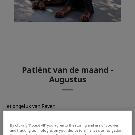
Patiënt van de maand -
Augustus
Het ongeluk van Raven
Onze 6 maanden oude pup Raven, een Westfalen terriër
is een ontzettend druk en pittig hondje. Hij wil altijd
By clicking “Accept All” you agree to the storing and use of cookies
spelen en weet niet van ophouden. Rond 7 uur in de
and tracking technologies on your device to enhance site navigation,
avond bleef Raven maar vragen om
met een balletje te