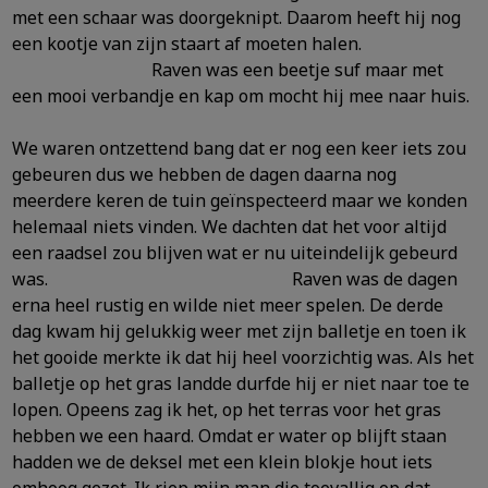
met een schaar was doorgeknipt.
Daarom heeft hij nog
een kootje van zijn staart af moeten halen.
Raven was een beetje suf maar met
een mooi verbandje en kap om mocht hij mee naar huis.
We waren ontzettend bang dat er nog een keer iets zou
gebeuren dus we hebben de dagen daarna nog
meerdere keren de tuin geïnspecteerd maar we konden
helemaal niets vinden. We dachten dat
het voor altijd
een raadsel zou blijven wat er nu uiteindelijk gebeurd
was. Raven was de dagen
erna heel rustig en wilde niet meer spelen. De derde
dag kwam hij
gelukkig weer met zijn balletje en toen ik
het gooide merkte ik dat hij heel voorzichtig was. Als het
balletje op het gras landde durfde hij er niet naar toe te
lopen. Opeens zag ik het, op het terras voor
het gras
hebben we een haard. Omdat er water op blijft staan
hadden we de deksel met een klein blokje hout iets
omhoog gezet. Ik riep mijn man die toevallig op dat