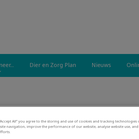
liniek Op de Diek
eer...
Dier en Zorg Plan
Nieuws
Onli
 “Accept All” you agree to the storing and use of cookies and tracking technologies
site navigation, improve the performance of our website, analyse website use, and 
fforts.