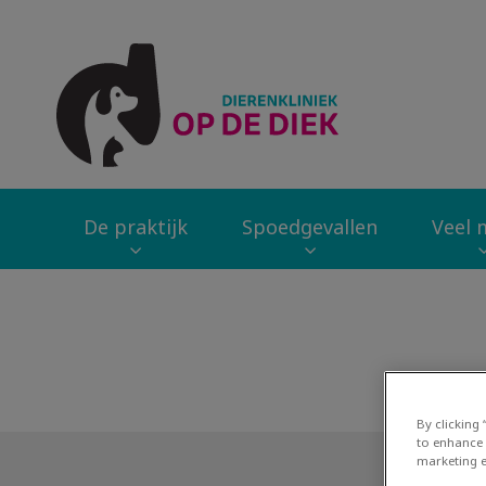
Homepage Dierenk
De praktijk
Spoedgevallen
Veel m
Zoek
By clicking
to enhance 
marketing e