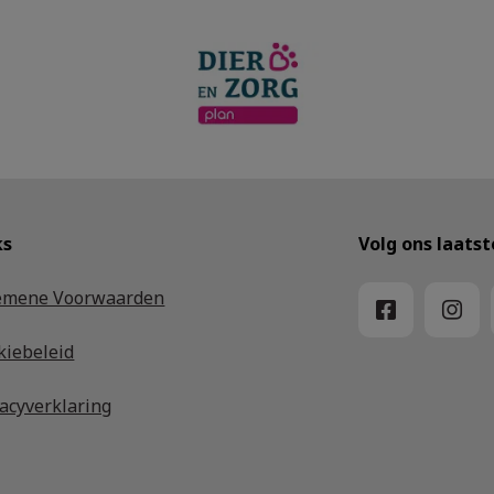
ks
Volg ons laats
emene Voorwaarden
kiebeleid
vacyverklaring