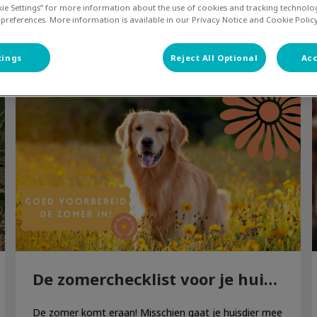
kie Settings” for more information about the use of cookies and tracking technolo
Filteren met
 preferences. More information is available in our Privacy Notice and Cookie Policy
tings
Reject All Optional
Acc
De zomerchecklist voor je huisdier
De zomerchecklist voor je huisdier
De zomer komt eraan! Misschien gaat je huisdier mee