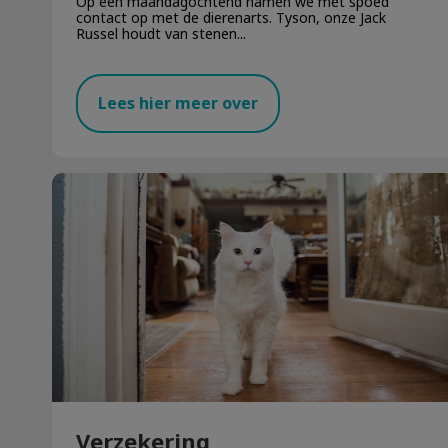
Op een maandagochtend namen we met spoed
contact op met de dierenarts. Tyson, onze Jack
Russel houdt van stenen...
Lees hier meer over
Verzekering
Verzekering