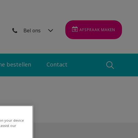
Bel ons
AFSPRAAK MAKEN
ne bestellen
Contact
Zoek
Zoek
 on your device
assist our