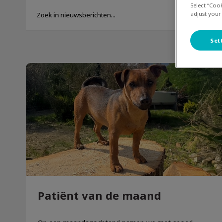
Select “Coo
adjust your
Set
Patiënt van de maand
Patiënt van de maand