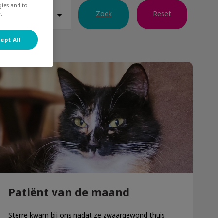
gies and to
Zoek
Reset
.
ept All
Patiënt van de maand
Patiënt van de maand
Sterre kwam bij ons nadat ze zwaargewond thuis