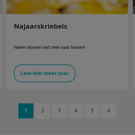
Najaarskriebels
Neem vlooien niet mee naar binnen!
Lees hier meer over
1
2
3
4
5
6