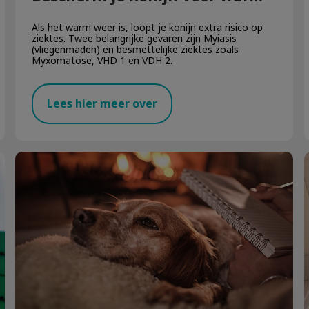
Als het warm weer is, loopt je konijn extra risico op
ziektes. Twee belangrijke gevaren zijn Myiasis
(vliegenmaden) en besmettelijke ziektes zoals
Myxomatose, VHD 1 en VDH 2.
Lees hier meer over
Vuurwerkangst bij hond of kat